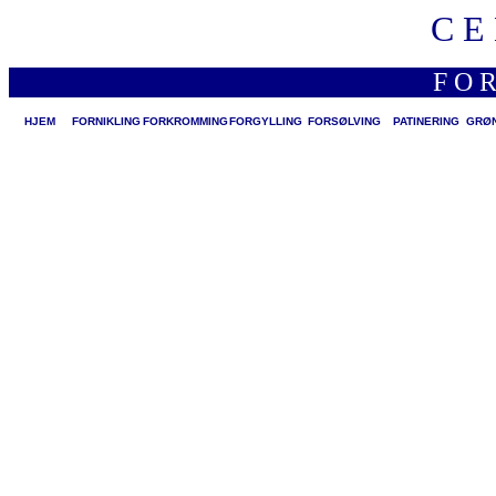
C E
F O R
HJEM
FORNIKLING
FORKROMMING
FORGYLLING
FORSØLVING
PATINERING
GRØN